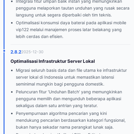
Integrasi fitur umpan balik instan yang memungkinkan
pengguna melaporkan tautan unduhan yang rusak secara
langsung untuk segera diperbaiki oleh tim teknis.
Optimalisasi konsumsi daya baterai pada aplikasi mobile
vip122 melalui manajemen proses latar belakang yang
lebih cerdas dan efisien.
2.8.2
2025-12-30
Optimalisasi Infrastruktur Server Lokal
Migrasi seluruh basis data dan file utama ke infrastruktur
server lokal di Indonesia untuk memastikan latensi
seminimal mungkin bagi pengguna domestik.
Peluncuran fitur 'Unduhan Batch' yang memungkinkan
pengguna memilih dan mengunduh beberapa aplikasi
sekaligus dalam satu antrian yang teratur.
Penyempurnaan algoritma pencarian yang kini
mendukung pencarian berdasarkan kategori fungsional,
bukan hanya sekadar nama perangkat lunak saja.