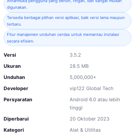
Antarmuka pengguna yang bersih, ringan, dan sangat mudah
digunakan.
Tersedia berbagai pilihan versi aplikasi, baik versi lama maupun
terbaru.
Fitur manajemen unduhan cerdas untuk memantau instalasi
secara efisien.
Versi
3.5.2
Ukuran
28.5 MB
Unduhan
5,000,000+
Developer
vip122 Global Tech
Persyaratan
Android 6.0 atau lebih
tinggi
Diperbarui
20 Oktober 2023
Kategori
Alat & Utilitas