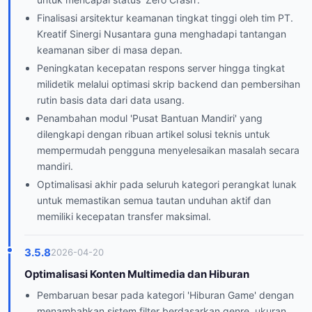
Finalisasi arsitektur keamanan tingkat tinggi oleh tim PT.
Kreatif Sinergi Nusantara guna menghadapi tantangan
keamanan siber di masa depan.
Peningkatan kecepatan respons server hingga tingkat
milidetik melalui optimasi skrip backend dan pembersihan
rutin basis data dari data usang.
Penambahan modul 'Pusat Bantuan Mandiri' yang
dilengkapi dengan ribuan artikel solusi teknis untuk
mempermudah pengguna menyelesaikan masalah secara
mandiri.
Optimalisasi akhir pada seluruh kategori perangkat lunak
untuk memastikan semua tautan unduhan aktif dan
memiliki kecepatan transfer maksimal.
3.5.8
2026-04-20
Optimalisasi Konten Multimedia dan Hiburan
Pembaruan besar pada kategori 'Hiburan Game' dengan
menambahkan sistem filter berdasarkan genre, ukuran