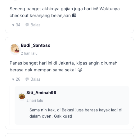
Seneng banget akhirnya gajian juga hari ini! Waktunya
checkout keranjang belanjaan 🛍️
♥ 34
💬 Balas
Budi_Santoso
2 hari lalu
Panas banget hari ini di Jakarta, kipas angin dirumah
berasa gak mempan sama sekali 🥵
♥ 26
💬 Balas
Siti_Aminah99
2 hari lalu
Sama nih kak, di Bekasi juga berasa kayak lagi di
dalam oven. Gak kuat!