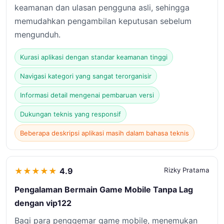
keamanan dan ulasan pengguna asli, sehingga
memudahkan pengambilan keputusan sebelum
mengunduh.
Kurasi aplikasi dengan standar keamanan tinggi
Navigasi kategori yang sangat terorganisir
Informasi detail mengenai pembaruan versi
Dukungan teknis yang responsif
Beberapa deskripsi aplikasi masih dalam bahasa teknis
★
★
★
★
★
4.9
Rizky Pratama
Pengalaman Bermain Game Mobile Tanpa Lag
dengan vip122
Bagi para penggemar game mobile, menemukan