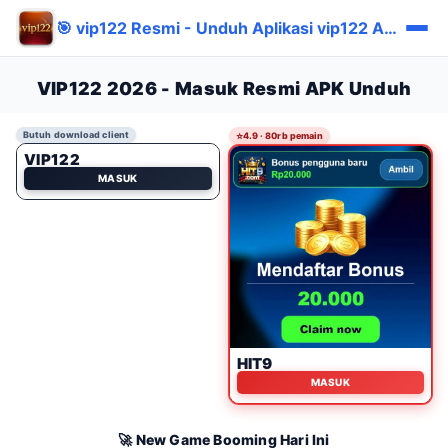
🎯 vip122 Resmi - Unduh Aplikasi vip122 Aman
VIP122 2026 - Masuk Resmi APK Unduh
Butuh download client
⭐
4.9 · 80rb pemain
VIP122
MASUK
HIT9
MASUK
🚀 New Game Booming Hari Ini