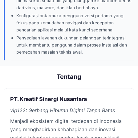
memastikan setiap file yang diunggah ke platform bebas
dari virus, malware, dan iklan berbahaya.
Konfigurasi antarmuka pengguna versi pertama yang
fokus pada kemudahan navigasi dan kecepatan
pencarian aplikasi melalui kata kunci sederhana.
Penyediaan layanan dukungan pelanggan terintegrasi
untuk membantu pengguna dalam proses instalasi dan
pemecahan masalah teknis awal.
Tentang
PT. Kreatif Sinergi Nusantara
vip122: Gerbang Hiburan Digital Tanpa Batas
Menjadi ekosistem digital terdepan di Indonesia
yang menghadirkan kebahagiaan dan inovasi
melalui teknologi perangkat lunak yang inklusif.